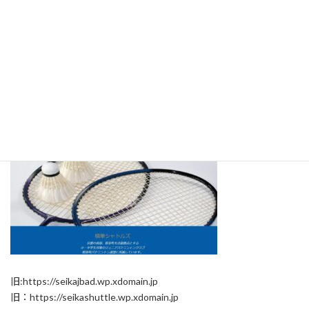
新：
https://seikashuttles.wixsite.com/seika-shuttles
旧:https://seikajbad.wp.xdomain.jp
旧：https://seikashuttle.wp.xdomain.jp