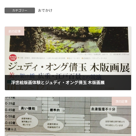
おでかけ
カテゴリー
前の記事
浮世絵版画体験とジュディ・オング倩玉 木版画展
2015-11-07
次の記事