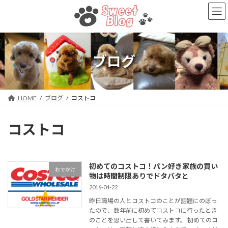
コ
ナ
ン
ビ
テ
ゲ
ン
ー
ツ
シ
へ
ョ
ブログ
ス
ン
キ
に
ッ
移
プ
動
HOME
ブログ
コストコ
コストコ
初めてのコストコ！パン好き家族の買い
おでかけ
物は時間制限ありでドタバタと
2016-04-22
昨日職場の人とコストコのことが話題にのぼっ
たので、数年前に初めてコストコに行ったとき
のことを思い出して書いてみます。 初めてのコ