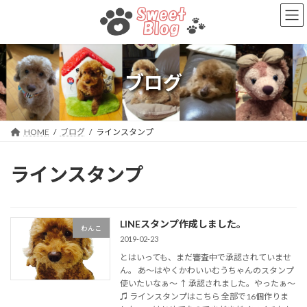
コ
ナ
ン
ビ
テ
ゲ
ン
ー
ツ
シ
へ
ョ
ブログ
ス
ン
キ
に
ッ
移
プ
動
HOME
ブログ
ラインスタンプ
ラインスタンプ
LINEスタンプ作成しました。
わんこ
2019-02-23
とはいっても、まだ審査中で承認されていませ
ん。 あ～はやくかわいいむうちゃんのスタンプ
使いたいなぁ～ ↑ 承認されました。やったぁ～
♫ ラインスタンプはこちら 全部で16個作りま